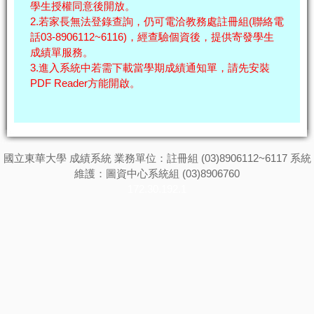
學生授權同意後開放。
2.若家長無法登錄查詢，仍可電洽教務處註冊組(聯絡電
話03-8906112~6116)，經查驗個資後，提供寄發學生
成績單服務。
3.進入系統中若需下載當學期成績通知單，請先安裝
PDF Reader方能開啟。
國立東華大學 成績系統 業務單位：註冊組 (03)8906112~6117 系統
維護：圖資中心系統組 (03)8906760
172.30.192.1