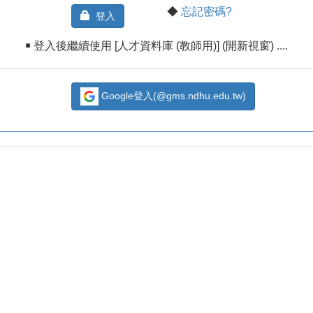
◆
忘記密碼?
登入
￭ 登入後繼續使用 [人才資料庫 (教師用)] (開新視窗) ....
Google登入(@gms.ndhu.edu.tw)