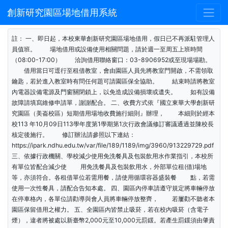
創新研究園區場地借用系統
註： 一、即日起，本校東華創新研究園區場地借用，假日已不再派駐管理人
員值班。 場地借用或設備使用相關問題，請於週一至周五上班時間
（08:00-17:00） 洽詢借用聯絡窗口：03-8906952或至現場場勘。
借用當日可逕行至租借教室，會由園區人員先將教室門開啟，不需領取
鑰匙，若於進入教室時有問任何題可請園區保全協助。 結束時請將教室
內電器設備電源及門窗關閉鎖上，以免造成設備損壞或遺失。 如有設備
故障請填寫維修申請單，謝謝配合。 二、收費方式依『國立東華大學創新研
究園區（美崙校區）短期借用場地收費施行細則』辦理， 本細則於經本
校113 年10月09日113學年度第1學期第1次行政會議修訂審議通過並陳校長
核定後施行。 修訂辦法請參照以下連結：
https://ipark.ndhu.edu.tw/var/file/189/1189/img/3960/913229729.pdf
三、依據行政機關、學校減少使用免洗餐具及包裝飲用水作業指引，本校所
有單位皆配合減少使 用免洗餐具及包裝飲用水，外部單位租(借)場地
等，亦須符合。各租借單位若需用餐，請使用循環容器盛裝餐 點，若需
使用一次性餐具，請配合告知本處。 四、園區內停車請遵守規定將車輛停放
在停車格內，各單位請勸導與會人員將車輛停放整齊， 若屢勸不聽者本
園區保留借用之權力。 五、全園區內皆禁止吸菸，若在校內吸菸（含電子
煙），違者將被處以新臺幣2,000元至10,000元罰鍰。若產生罰鍰須由肇責