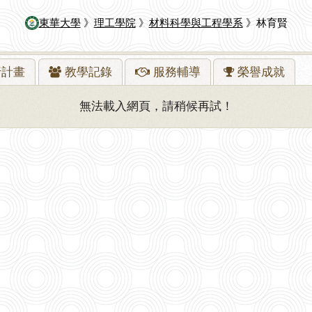
東華大學
》
理工學院
》
材料科學與工程學系
》林育賢
行
計畫
教學
記錄
服務
輔導
榮譽
成就
無法載入網頁，請稍候再試！