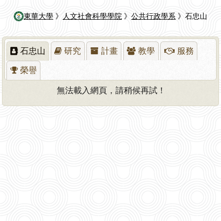
東華大學
》
人文社會科學學院
》
公共行政學系
》石忠山
石忠山
研究
計畫
教學
服務
榮譽
無法載入網頁，請稍候再試！