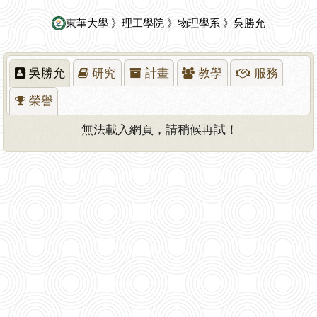
東華大學
》
理工學院
》
物理學系
》吳勝允
吳勝允
研究
計畫
教學
服務
榮譽
無法載入網頁，請稍候再試！