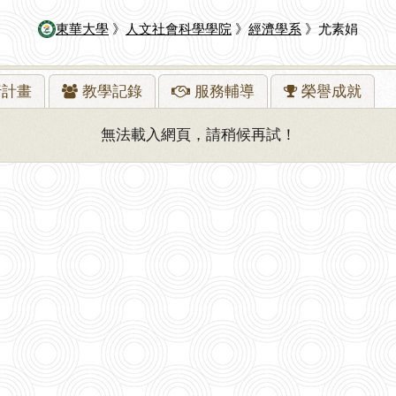
東華大學
》
人文社會科學學院
》
經濟學系
》尤素娟
行
計畫
教學
記錄
服務
輔導
榮譽
成就
無法載入網頁，請稍候再試！