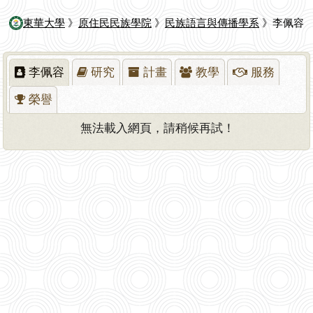
東華大學
》
原住民民族學院
》
民族語言與傳播學系
》李佩容
李佩容
研究
計畫
教學
服務
榮譽
無法載入網頁，請稍候再試！