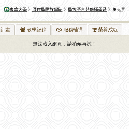
東華大學
》
原住民民族學院
》
民族語言與傳播學系
》董克景
行
計畫
教學
記錄
服務
輔導
榮譽
成就
無法載入網頁，請稍候再試！