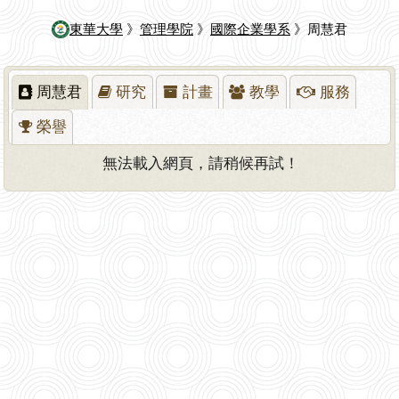
東華大學
》
管理學院
》
國際企業學系
》周慧君
周慧君
研究
計畫
教學
服務
榮譽
無法載入網頁，請稍候再試！