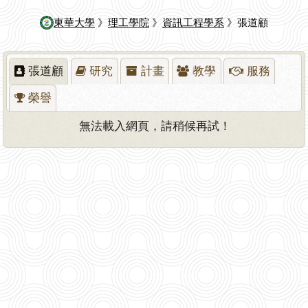
東華大學
》
理工學院
》
資訊工程學系
》張道顧
張道顧
研究
計畫
教學
服務
榮譽
無法載入網頁，請稍候再試！