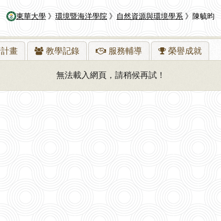
東華大學
》
環境暨海洋學院
》
自然資源與環境學系
》陳毓昀
行
計畫
教學
記錄
服務
輔導
榮譽
成就
無法載入網頁，請稍候再試！