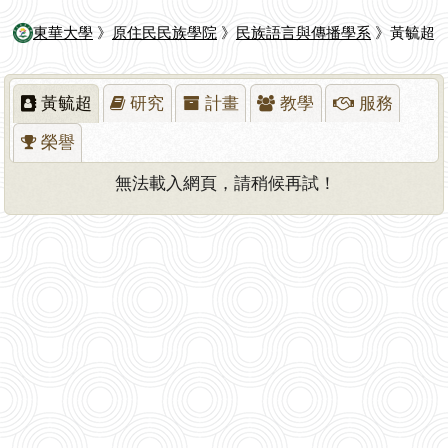
東華大學
》
原住民民族學院
》
民族語言與傳播學系
》黃毓超
黃毓超
研究
計畫
教學
服務
榮譽
無法載入網頁，請稍候再試！