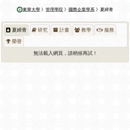
東華大學
》
管理學院
》
國際企業學系
》夏締青
夏締青
研究
計畫
教學
服務
榮譽
無法載入網頁，請稍候再試！