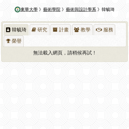
東華大學
》
藝術學院
》
藝術與設計學系
》韓毓琦
韓毓琦
研究
計畫
教學
服務
榮譽
無法載入網頁，請稍候再試！