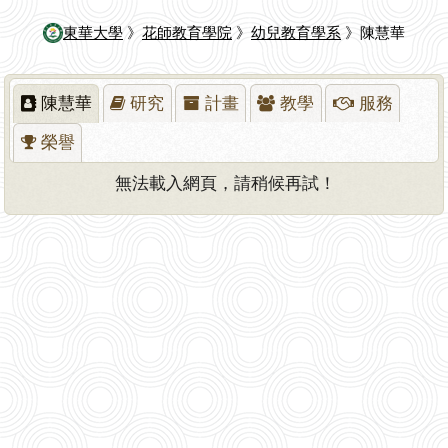
東華大學
》
花師教育學院
》
幼兒教育學系
》陳慧華
陳慧華
研究
計畫
教學
服務
榮譽
無法載入網頁，請稍候再試！