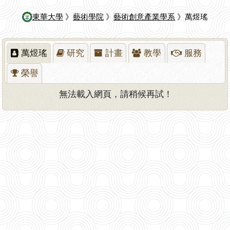
東華大學
》
藝術學院
》
藝術創意產業學系
》萬煜瑤
萬煜瑤
研究
計畫
教學
服務
榮譽
無法載入網頁，請稍候再試！