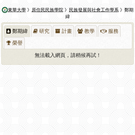
東華大學
》
原住民民族學院
》
民族發展與社會工作學系
》鄭期
緯
鄭期緯
研究
計畫
教學
服務
榮譽
無法載入網頁，請稍候再試！