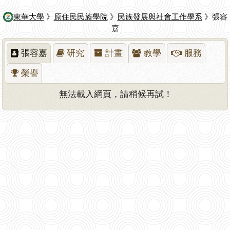
東華大學
》
原住民民族學院
》
民族發展與社會工作學系
》張容
嘉
張容嘉
研究
計畫
教學
服務
榮譽
無法載入網頁，請稍候再試！