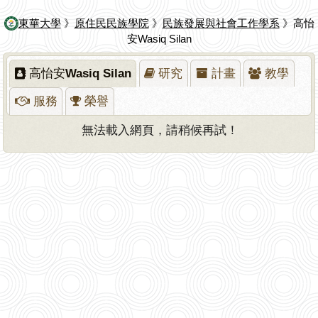
東華大學
》
原住民民族學院
》
民族發展與社會工作學系
》高怡
安Wasiq Silan
高怡安Wasiq Silan
研究
計畫
教學
服務
榮譽
無法載入網頁，請稍候再試！