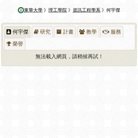
東華大學
》
理工學院
》
資訊工程學系
》何宇傑
何宇傑
研究
計畫
教學
服務
榮譽
無法載入網頁，請稍候再試！