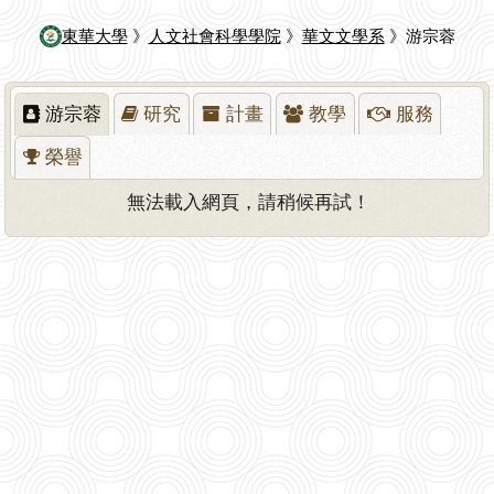
東華大學
》
人文社會科學學院
》
華文文學系
》游宗蓉
游宗蓉
研究
計畫
教學
服務
榮譽
無法載入網頁，請稍候再試！