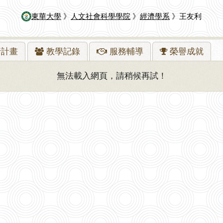
東華大學
》
人文社會科學學院
》
經濟學系
》王友利
行
計畫
教學
記錄
服務
輔導
榮譽
成就
無法載入網頁，請稍候再試！