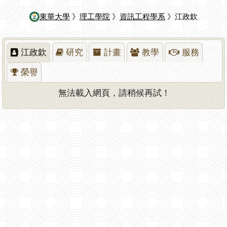
東華大學
》
理工學院
》
資訊工程學系
》江政欽
江政欽
研究
計畫
教學
服務
榮譽
無法載入網頁，請稍候再試！