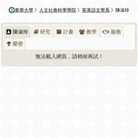
東華大學
》
人文社會科學學院
》
英美語文學系
》陳淑玲
陳淑玲
研究
計畫
教學
服務
榮譽
無法載入網頁，請稍候再試！