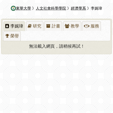
東華大學
》
人文社會科學學院
》
經濟學系
》李娓瑋
李娓瑋
研究
計畫
教學
服務
榮譽
無法載入網頁，請稍候再試！