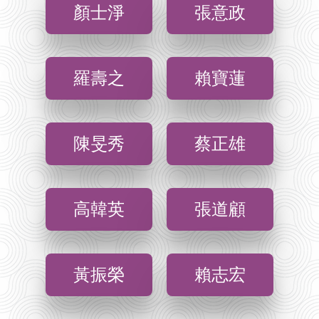
顏士淨
張意政
羅壽之
賴寶蓮
陳旻秀
蔡正雄
高韓英
張道顧
黃振榮
賴志宏