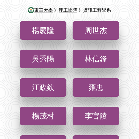
東華大學
》
理工學院
》資訊工程學系
楊慶隆
周世杰
吳秀陽
林信鋒
江政欽
雍忠
楊茂村
李官陵