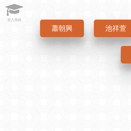
登入系統
蕭朝興
池祥萱