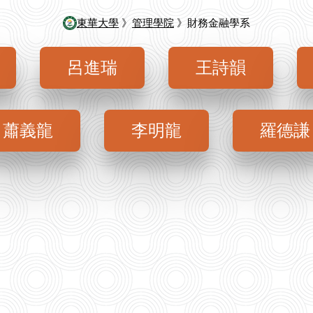
東華大學
》
管理學院
》財務金融學系
呂進瑞
王詩韻
蕭義龍
李明龍
羅德謙