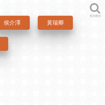
查詢教師
侯介澤
黃瑞卿