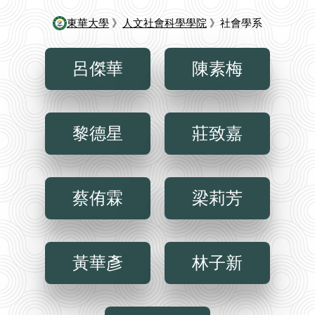
東華大學
》
人文社會科學學院
》社會學系
呂傑華
陳素梅
黎德星
莊致嘉
蔡侑霖
梁莉芳
黃華彥
林子新