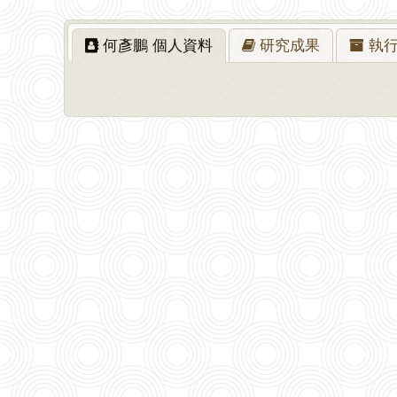
何彥鵬
個人資料
研究
成果
執