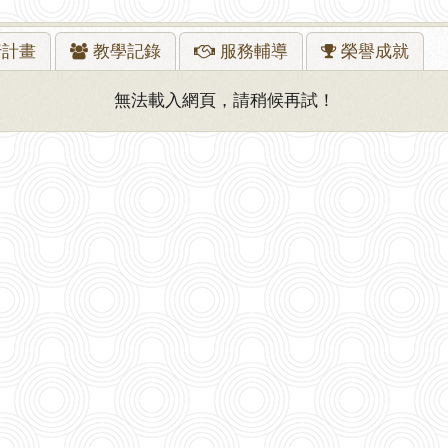
行
計畫
教學
記錄
服務
輔導
榮譽
成就
無法載入網頁，請稍候再試！