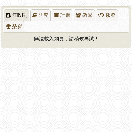
江政剛
研究
計畫
教學
服務
榮譽
無法載入網頁，請稍候再試！