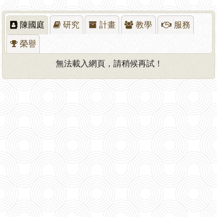
陳國庭
研究
計畫
教學
服務
榮譽
無法載入網頁，請稍候再試！