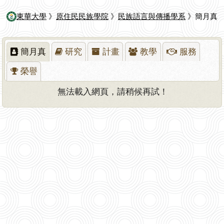
東華大學
》
原住民民族學院
》
民族語言與傳播學系
》簡月真
簡月真
研究
計畫
教學
服務
榮譽
無法載入網頁，請稍候再試！