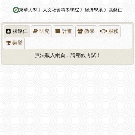
東華大學
》
人文社會科學學院
》
經濟學系
》張銘仁
張銘仁
研究
計畫
教學
服務
榮譽
無法載入網頁，請稍候再試！