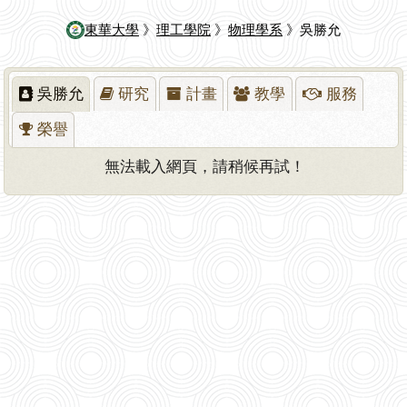
東華大學
》
理工學院
》
物理學系
》吳勝允
吳勝允
研究
計畫
教學
服務
榮譽
無法載入網頁，請稍候再試！