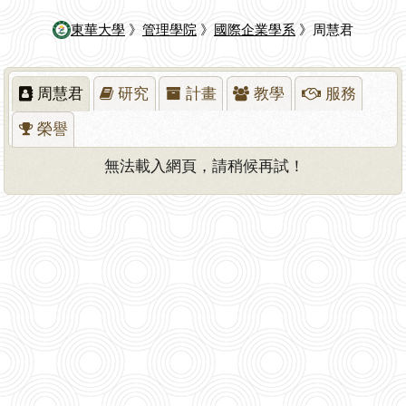
東華大學
》
管理學院
》
國際企業學系
》周慧君
周慧君
研究
計畫
教學
服務
榮譽
無法載入網頁，請稍候再試！