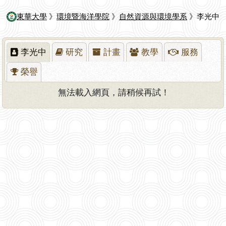
東華大學
》
環境暨海洋學院
》
自然資源與環境學系
》李光中
李光中
研究
計畫
教學
服務
榮譽
無法載入網頁，請稍候再試！