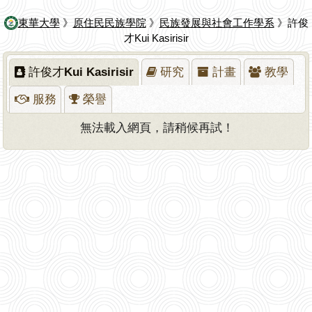
東華大學
》
原住民民族學院
》
民族發展與社會工作學系
》許俊
才Kui Kasirisir
許俊才Kui Kasirisir
研究
計畫
教學
服務
榮譽
無法載入網頁，請稍候再試！