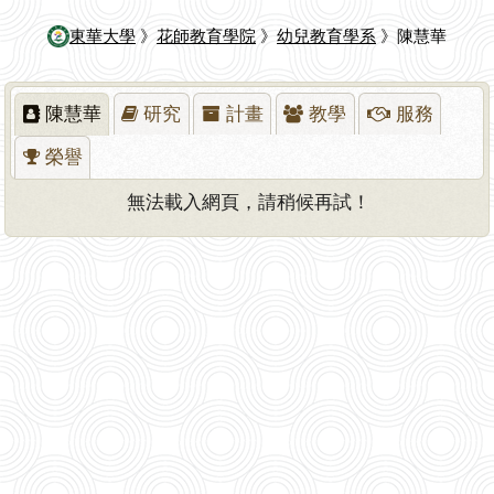
東華大學
》
花師教育學院
》
幼兒教育學系
》陳慧華
陳慧華
研究
計畫
教學
服務
榮譽
無法載入網頁，請稍候再試！