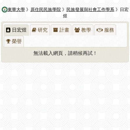
東華大學
》
原住民民族學院
》
民族發展與社會工作學系
》日宏
煜
日宏煜
研究
計畫
教學
服務
榮譽
無法載入網頁，請稍候再試！