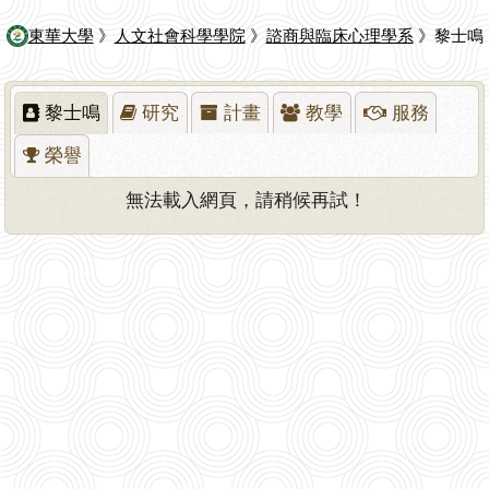
東華大學
》
人文社會科學學院
》
諮商與臨床心理學系
》黎士鳴
黎士鳴
研究
計畫
教學
服務
榮譽
無法載入網頁，請稍候再試！