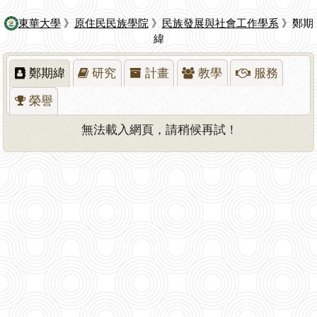
東華大學
》
原住民民族學院
》
民族發展與社會工作學系
》鄭期
緯
鄭期緯
研究
計畫
教學
服務
榮譽
無法載入網頁，請稍候再試！