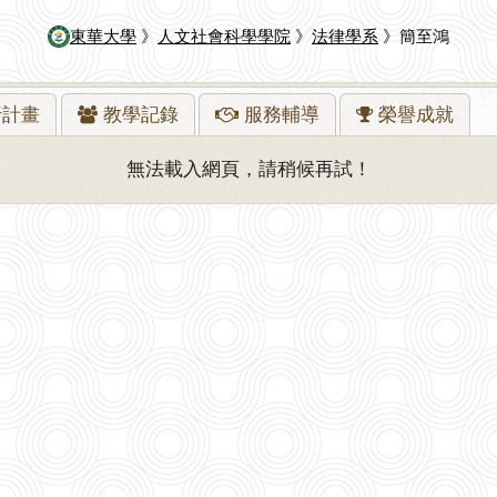
東華大學
》
人文社會科學學院
》
法律學系
》簡至鴻
行
計畫
教學
記錄
服務
輔導
榮譽
成就
無法載入網頁，請稍候再試！