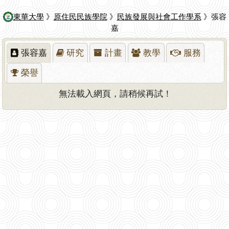
東華大學
》
原住民民族學院
》
民族發展與社會工作學系
》張容
嘉
張容嘉
研究
計畫
教學
服務
榮譽
無法載入網頁，請稍候再試！