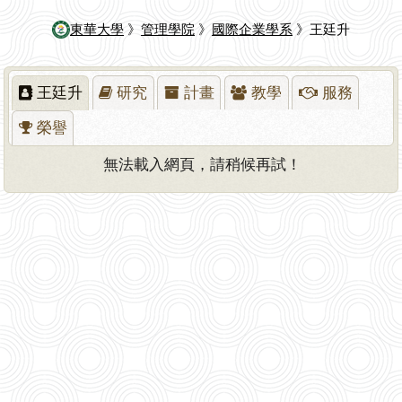
東華大學
》
管理學院
》
國際企業學系
》王廷升
王廷升
研究
計畫
教學
服務
榮譽
無法載入網頁，請稍候再試！