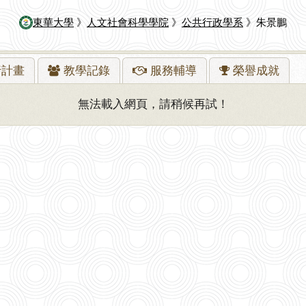
東華大學
》
人文社會科學學院
》
公共行政學系
》朱景鵬
行
計畫
教學
記錄
服務
輔導
榮譽
成就
無法載入網頁，請稍候再試！