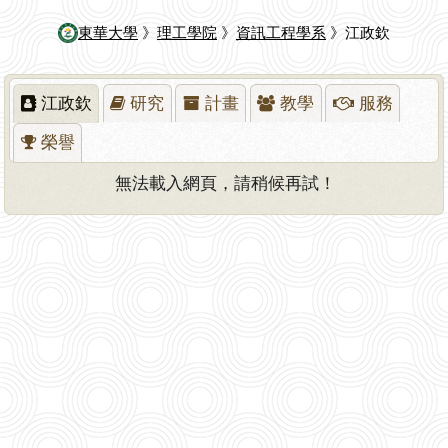
東華大學
》
理工學院
》
資訊工程學系
》江政欽
江政欽
研究
計畫
教學
服務
榮譽
無法載入網頁，請稍候再試！