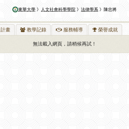
東華大學
》
人文社會科學學院
》
法律學系
》陳忠將
行
計畫
教學
記錄
服務
輔導
榮譽
成就
無法載入網頁，請稍候再試！