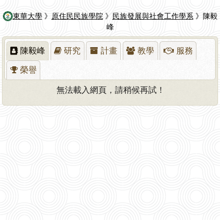
東華大學
》
原住民民族學院
》
民族發展與社會工作學系
》陳毅
峰
陳毅峰
研究
計畫
教學
服務
榮譽
無法載入網頁，請稍候再試！