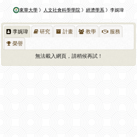
東華大學
》
人文社會科學學院
》
經濟學系
》李娓瑋
李娓瑋
研究
計畫
教學
服務
榮譽
無法載入網頁，請稍候再試！